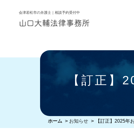
コ
ン
会津若松市の弁護士｜相談予約受付中
テ
ン
ツ
へ
ス
キ
ッ
【訂正】2
プ
>
>
ホーム
お知らせ
【訂正】2025