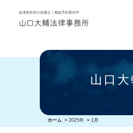
コ
ン
会津若松市の弁護士｜相談予約受付中
テ
ン
ツ
へ
ス
キ
ッ
山口大
プ
>
>
ホーム
2025年
1月