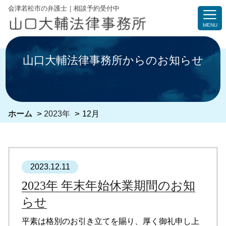
コ
会津若松市の弁護士｜相談予約受付中
ン
MENU
テ
ン
ツ
山口大輔法律事務所からのお知らせ
へ
ス
キ
ッ
>
>
ホーム
2023年
12月
プ
2023.12.11
2023年 年末年始休業期間のお知
らせ
平素は格別のお引き立てを賜り、厚く御礼申し上